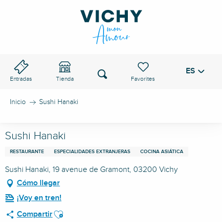
Aller
au
PASO DE VICHY
contenu
principal
ES
Voir les favoris
Buscar
Entradas
Tienda
Inicio
Sushi Hanaki
Sushi Hanaki
RESTAURANTE
ESPECIALIDADES EXTRANJERAS
COCINA ASIÁTICA
Sushi Hanaki, 19 avenue de Gramont, 03200 Vichy
Cómo llegar
¡Voy en tren!
Ajouter aux favoris
Compartir