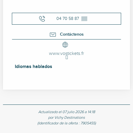
04 70 58 87
▒▒
Contáctenos
www.vostickets.fr
Idiomas hablados
Idiomas hablados
Actualizado el 07 julio 2026 a 14:18
por Vichy Destinations
(Identificador de la oferta :
7905455
)