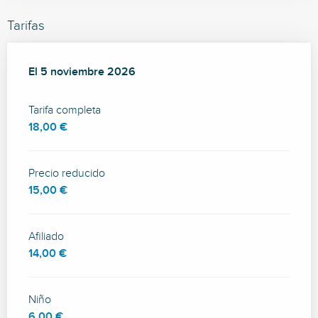
Tarifas
El
El
5 noviembre 2026
5 noviembre 2026
Tarifa completa
18,00 €
Precio reducido
15,00 €
Afiliado
14,00 €
Niño
6,00 €