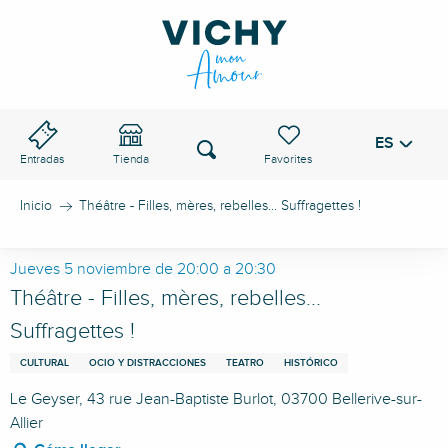
Aller
au
PASO DE VICHY
contenu
principal
ES
Voir les favoris
Buscar
Entradas
Tienda
Inicio
Théâtre - Filles, mères, rebelles... Suffragettes !
Jueves 5 noviembre de 20:00 a 20:30
Théâtre - Filles, mères, rebelles...
Suffragettes !
CULTURAL
OCIO Y DISTRACCIONES
TEATRO
HISTÓRICO
Le Geyser, 43 rue Jean-Baptiste Burlot, 03700 Bellerive-sur-
Allier