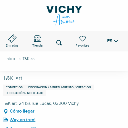
Aller
au
PASO DE VICHY
contenu
principal
ES
Voir les favoris
Buscar
Entradas
Tienda
Inicio
T&K art
T&K art
COMERCIOS
DECORACIÓN / AMUEBLAMIENTO / CREACIÓN
DECORACIÓN / MOBILIARIO
T&K art, 24 bis rue Lucas, 03200 Vichy
Cómo llegar
¡Voy en tren!
Ajouter aux favoris