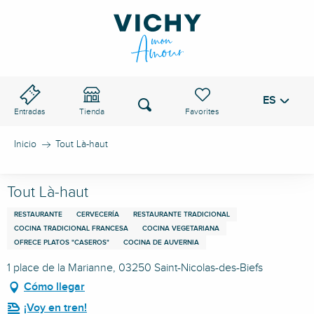
Aller
au
PASO DE VICHY
contenu
principal
ES
Voir les favoris
Buscar
Entradas
Tienda
Inicio
Tout Là-haut
Tout Là-haut
RESTAURANTE
CERVECERÍA
RESTAURANTE TRADICIONAL
COCINA TRADICIONAL FRANCESA
COCINA VEGETARIANA
OFRECE PLATOS "CASEROS"
COCINA DE AUVERNIA
1 place de la Marianne, 03250 Saint-Nicolas-des-Biefs
Cómo llegar
¡Voy en tren!