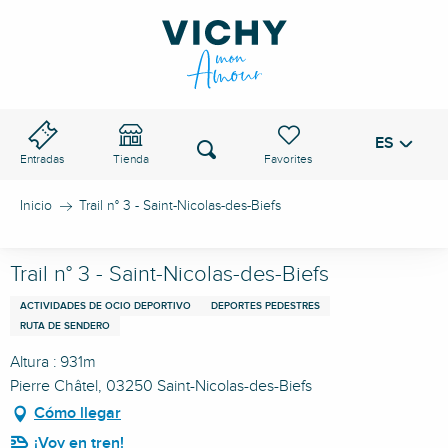
Aller
au
PASO DE VICHY
contenu
principal
ES
Voir les favoris
Buscar
Entradas
Tienda
Inicio
Trail n° 3 - Saint-Nicolas-des-Biefs
Trail n° 3 - Saint-Nicolas-des-Biefs
ACTIVIDADES DE OCIO DEPORTIVO
DEPORTES PEDESTRES
RUTA DE SENDERO
Altura : 931m
Pierre Châtel, 03250 Saint-Nicolas-des-Biefs
Cómo llegar
¡Voy en tren!