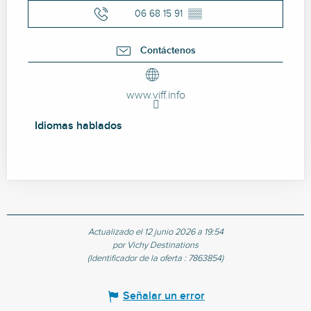
06 68 15 91
▒▒
Contáctenos
www.viff.info
Idiomas hablados
Idiomas hablados
Actualizado el 12 junio 2026 a 19:54
por Vichy Destinations
(Identificador de la oferta :
7863854
)
Señalar un error