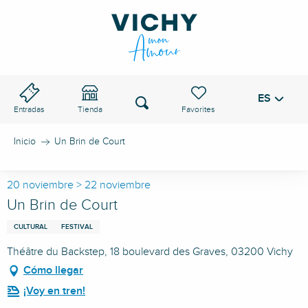
Aller
au
PASO DE VICHY
contenu
principal
ES
Voir les favoris
Buscar
Entradas
Tienda
Inicio
Un Brin de Court
20 noviembre > 22 noviembre
Un Brin de Court
CULTURAL
FESTIVAL
Théâtre du Backstep, 18 boulevard des Graves, 03200 Vichy
Cómo llegar
¡Voy en tren!