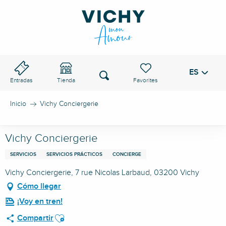
Aller
au
PASO DE VICHY
contenu
principal
ES
Voir les favoris
Buscar
Entradas
Tienda
Inicio
Vichy Conciergerie
Vichy Conciergerie
SERVICIOS
SERVICIOS PRÁCTICOS
CONCIERGE
Vichy Conciergerie, 7 rue Nicolas Larbaud, 03200 Vichy
Cómo llegar
¡Voy en tren!
Ajouter aux favoris
Compartir