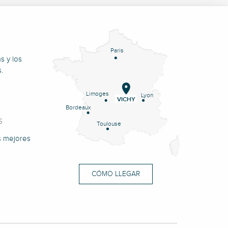
Paris
s y los
.
Limoges
Lyon
VICHY
Bordeaux
S
Toulouse
s mejores
CÓMO LLEGAR