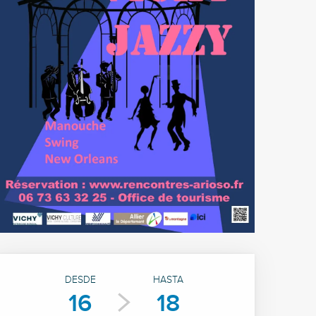
Horarios y datos de cont
DESDE
HASTA
16
18