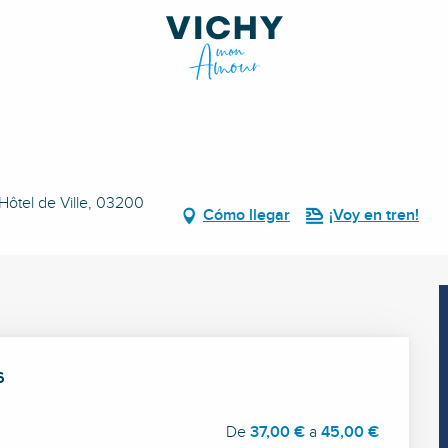
’Hôtel de Ville, 03200
Cómo llegar
¡Voy en tren!
6
6
De
37,00 €
a
45,00 €