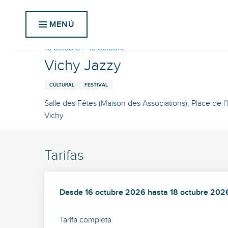
Aller
Inicio
Vichy Jazzy
au
MENÚ
contenu
principal
16 octubre > 18 octubre
Vichy Jazzy
CULTURAL
FESTIVAL
Salle des Fêtes (Maison des Associations), Place de l
Vichy
Tarifas
Desde
Desde
16 octubre 2026
16 octubre 2026
hasta
hasta
18 octubre 202
18 octubre 202
Tarifa completa