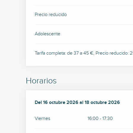
Precio reducido
Adolescente
Tarifa completa: de 37 a 45 €, Precio reducido: 2
Horarios
Del
Del
16 octubre 2026
16 octubre 2026
al
al
18 octubre 2026
18 octubre 2026
Viernes
16:00 - 17:30