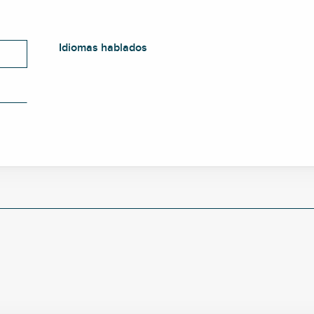
Idiomas hablados
Idiomas hablados