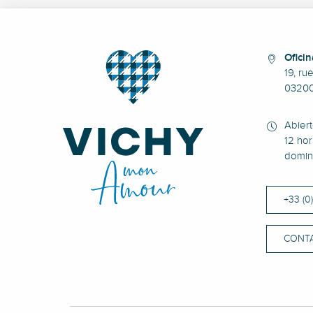
Oficin
19, ru
0320
Abier
12 hor
domin
+33 (0
CONT