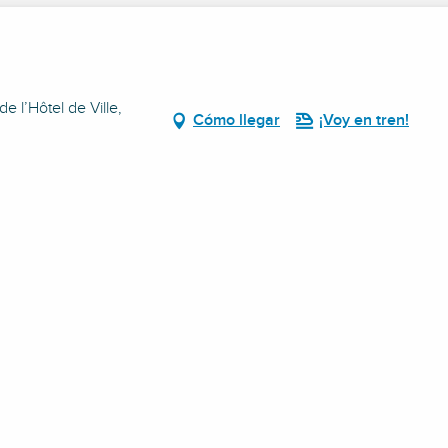
e l’Hôtel de Ville,
Cómo llegar
¡Voy en tren!