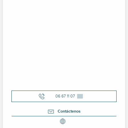
06 67 11 07
▒▒
Contáctenos