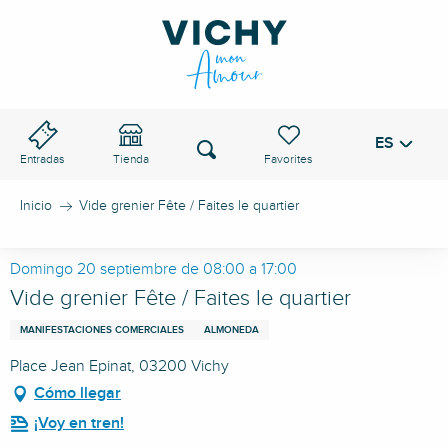
Aller
au
PASO DE VICHY
contenu
principal
ES
Voir les favoris
Buscar
Entradas
Tienda
Inicio
Vide grenier Fête / Faites le quartier
Domingo 20 septiembre de 08:00 a 17:00
Vide grenier Fête / Faites le quartier
MANIFESTACIONES COMERCIALES
ALMONEDA
Place Jean Epinat, 03200 Vichy
Cómo llegar
¡Voy en tren!