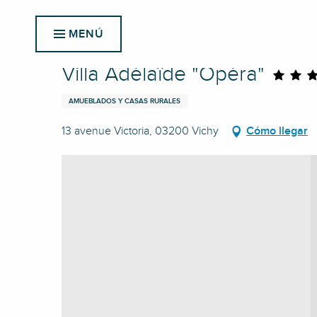
Aller
Inicio
Villa Adélaïde "Opéra"
au
MENÚ
contenu
principal
Villa Adélaïde "Opéra"
AMUEBLADOS Y CASAS RURALES
13 avenue Victoria, 03200 Vichy
Cómo llegar