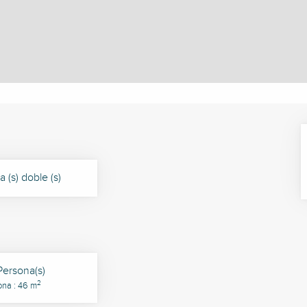
 (s) doble (s)
Persona(s)
2
ona : 46 m