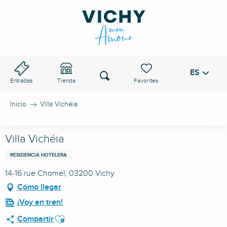
Aller
au
PASO DE VICHY
contenu
principal
ES
Voir les favoris
Buscar
Entradas
Tienda
Inicio
Villa Vichéia
Villa Vichéia
RESIDENCIA HOTELERA
14-16 rue Chomel, 03200 Vichy
Cómo llegar
¡Voy en tren!
Ajouter aux favoris
Compartir