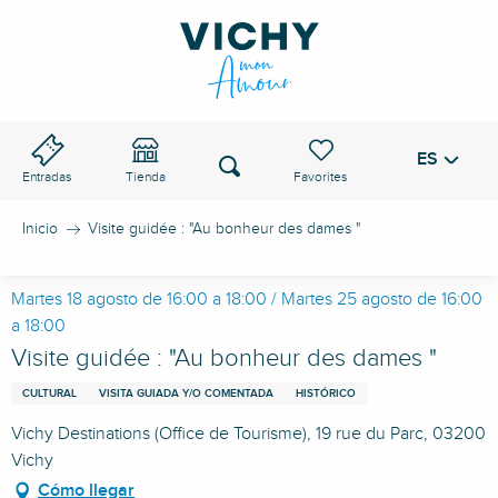
Aller
au
PASO DE VICHY
contenu
principal
ES
Voir les favoris
Buscar
Entradas
Tienda
Inicio
Visite guidée : "Au bonheur des dames "
Martes 18 agosto de 16:00 a 18:00 / Martes 25 agosto de 16:00
a 18:00
Visite guidée : "Au bonheur des dames "
CULTURAL
VISITA GUIADA Y/O COMENTADA
HISTÓRICO
Vichy Destinations (Office de Tourisme), 19 rue du Parc, 03200
Vichy
Cómo llegar