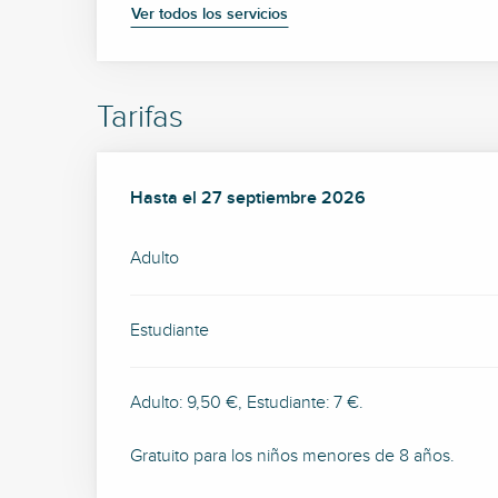
Ver todos los servicios
Tarifas
Desde
Hasta el
20 julio 2026
27 septiembre 2026
hasta
27 septiembre 20
Adulto
Estudiante
Adulto: 9,50 €, Estudiante: 7 €.
Gratuito para los niños menores de 8 años.