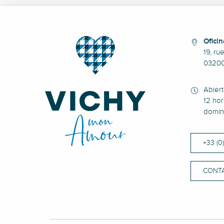
Oficin
19, ru
0320
Abier
12 hor
domin
+33 (0
CONT