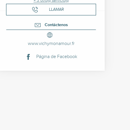
+ 3 otro(s) servicio(s)
LLAMAR
Contáctenos
www.vichymonamour.fr
Página de Facebook