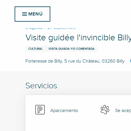
Aller
Inicio
Visite guidée l'invincible Billy
au
MENÚ
contenu
principal
3 agosto > 27 septiembre
Visite guidée l'invincible Bill
CULTURAL
VISITA GUIADA Y/O COMENTADA
Forteresse de Billy, 5 rue du Château, 03260 Billy
Servicios
Aparcamiento
Se acep