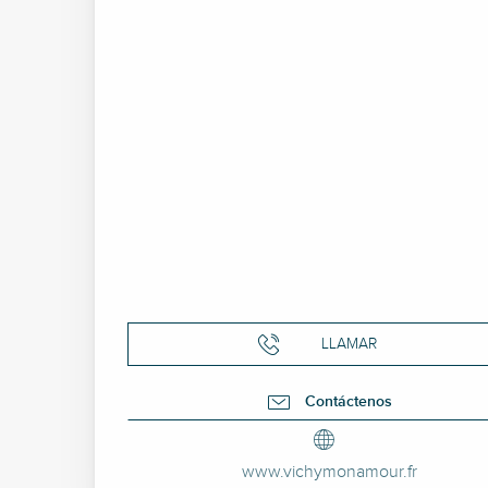
LLAMAR
Contáctenos
www.vichymonamour.fr