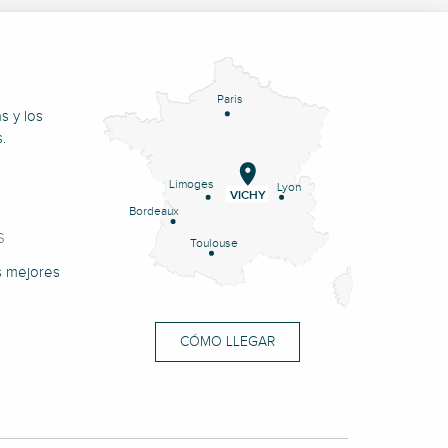
Paris
s y los
.
Limoges
Lyon
VICHY
Bordeaux
S
Toulouse
s mejores
CÓMO LLEGAR