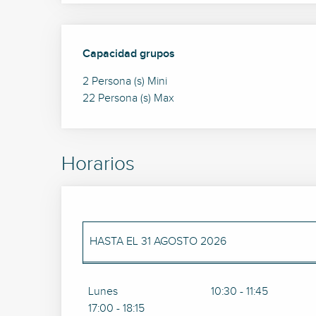
Capacidad grupos
Capacidad grupos
2 Persona (s) Mini
22 Persona (s) Max
Horarios
HASTA EL
31 AGOSTO 2026
DEL
1 SEPTIEMBRE 2026
AL
27 SEPTIEMBRE 
Lunes
10:30 - 11:45
17:00 - 18:15