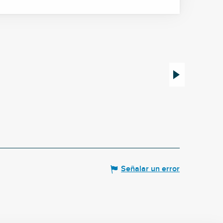
Le Mystère 
Billy
Señalar un error