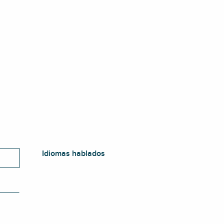
Idiomas hablados
Idiomas hablados