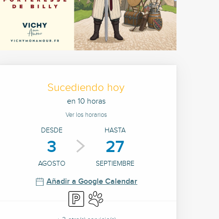
Horarios y datos de cont
Sucediendo hoy
en 10 horas
Ver los horarios
DESDE
HASTA
3
27
AGOSTO
SEPTIEMBRE
Añadir a Google Calendar
Aparcamiento
Se aceptan animales