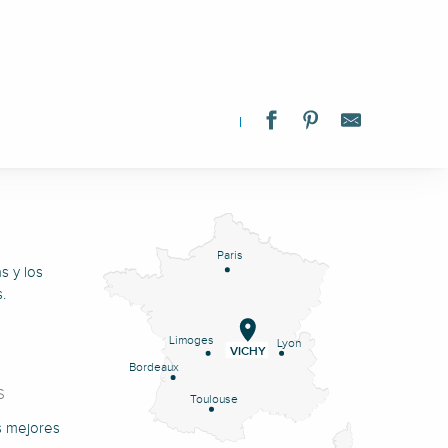
Paris
s y los
.
Limoges
Lyon
VICHY
Bordeaux
S
Toulouse
s mejores