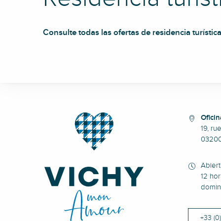
Consulte todas las ofertas de residencia turísti
Résidence Callou
Résidence Desroziers
Nice et Bristol - Résidence services Seniors
Oficin
Les Sources Callou
19, ru
Résidence Aristide Briand
0320
Vichy Résidencia
Résidence et Services Séniors L’Orée des Thermes
Abier
Les Sources Vichy
12 hor
Résidence seniors Nohée
domin
Brit Hôtel Le Parc Vichy
Résidence les Dômes
+33 (0
Domitys la Fontaine du Roy