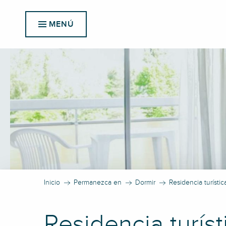
Aller
au
MENÚ
contenu
principal
Inicio
Permanezca en
Dormir
Residencia turístic
Residencia turíst