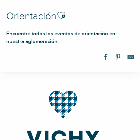
Ajouter aux favoris
Orientación
Encuentre todos los eventos de orientación en
nuestra aglomeración.
Parcours permanent d'orientation bleu : La Loge des Gardes -
Parcours d'orientation Patrimoine - Les Hurlevents
Parcours permanent d'orientation rouge : La Loge des Gardes
Parcours permanent d'orientation vert : Parc omnisports Auver
Parcours permanent d'orientation vert : La Loge des Gardes -
Parcours permanent de trail en orientation rouge : La Verrerie -
Course d'Orientation au Foyer du Montoncel
Parcours d'orientation patrimoine - Les Vergers
Parcours permanent d'orientation : Parcours rand'orientation : 