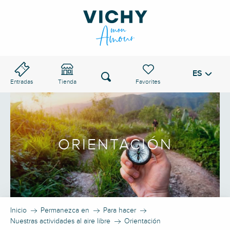
Aller
au
PASO DE VICHY
contenu
principal
ES
Voir les favoris
Buscar
Entradas
Tienda
ORIENTACIÓN
Inicio
Permanezca en
Para hacer
Nuestras actividades al aire libre
Orientación