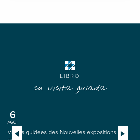
LIBRO
su visita guiada
6
AGO.
AGO
Visites guidées des Nouvelles expositions
Vi