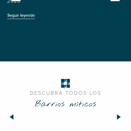
2026
Seguir leyendo
Seg
DESCUBRA TODOS LOS
Barrios míticos
Los Celestinos