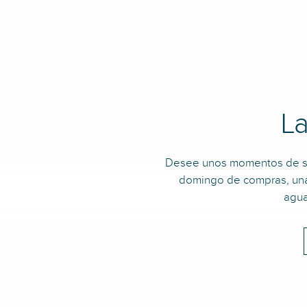
Ajouter aux favoris
La
Desee unos momentos de su
domingo de compras, una 
agua