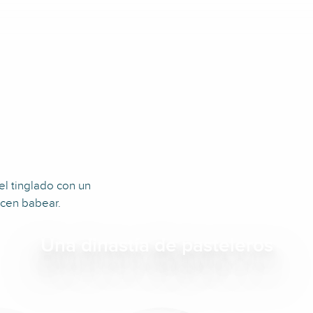
el tinglado con un
acen babear.
Una dinastía de pasteleros