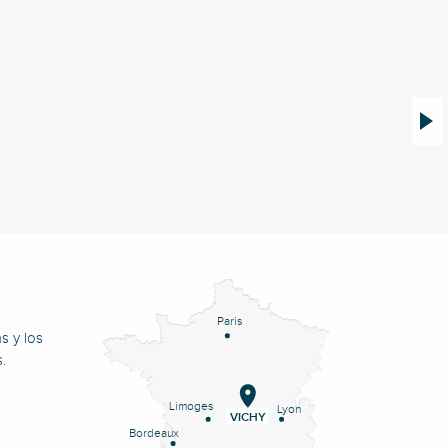
A lo l
Paris
s y los
.
Limoges
Lyon
VICHY
Bordeaux