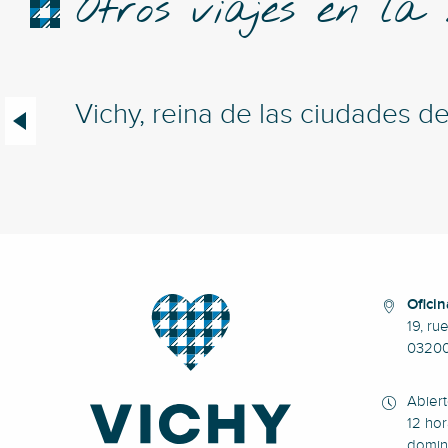
Otros viajes en la
Vichy, reina de las ciudades d
Oficin
19, ru
0320
Abier
12 hor
domin