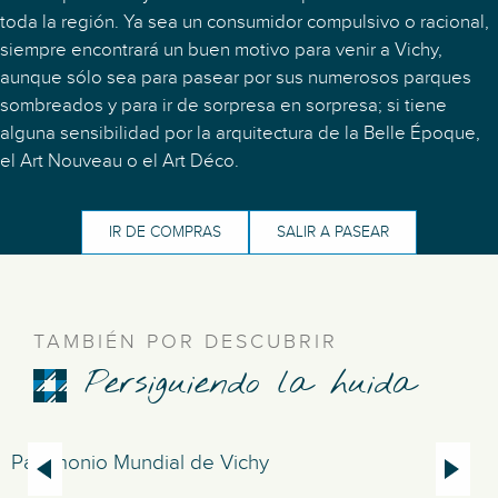
toda la región. Ya sea un consumidor compulsivo o racional,
siempre encontrará un buen motivo para venir a Vichy,
aunque sólo sea para pasear por sus numerosos parques
sombreados y para ir de sorpresa en sorpresa; si tiene
alguna sensibilidad por la arquitectura de la Belle Époque,
el Art Nouveau o el Art Déco.
IR DE COMPRAS
SALIR A PASEAR
TAMBIÉN POR DESCUBRIR
Persiguiendo la huida
Patrimonio Mundial de Vichy