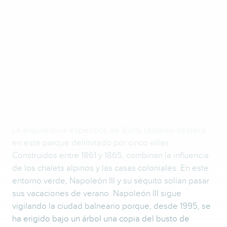
CINCO CHALETS
PARA UN EMPERADOR
La arquitectura específica de Vichy también destaca
en este parque delimitado por cinco villas.
Construidos entre 1861 y 1865, combinan la influencia
de los chalets alpinos y las casas coloniales. En este
entorno verde, Napoleón III y su séquito solían pasar
sus vacaciones de verano. Napoleón III sigue
vigilando la ciudad balneario porque, desde 1995, se
ha erigido bajo un árbol una copia del busto de